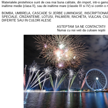
Materialele pirotehnice sunt de cea mai buna calitate, din import, intr-o gam
inaltime medie (clasa II), sau de inaltime mare (clasele III si IV) si contin o 
BOMBA, UMBRELA, CASCADE SI JERBE LUMINOASE, INSCRIPTIONAR
SPECIALE, CRIZANTEME, LOTUSI, PALMIERI, RACHETA, VULCAN, CIU
DIFERITE SAU IN CULORI ALESE
ASTEPTAM SA NE CONTACTATI!
Numai cu noi veti da culoare noptii