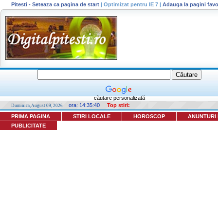
Pitesti - Seteaza ca pagina de start
|
Optimizat pentru IE 7
|
Adauga la pagini favo
căutare personalizată
ora:
14:35:40
Top stiri:
Duminica, August 09, 2026
PRIMA PAGINA
STIRI LOCALE
HOROSCOP
ANUNTURI
PUBLICITATE