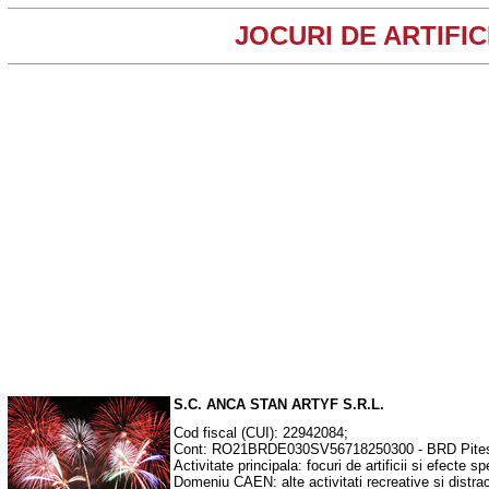
JOCURI DE ARTIFICI
S.C. ANCA STAN ARTYF S.R.L.
Cod fiscal (CUI): 22942084;
Cont: RO21BRDE030SV56718250300 - BRD Pites
Activitate principala: focuri de artificii si efecte s
Domeniu CAEN: alte activitati recreative si distrac