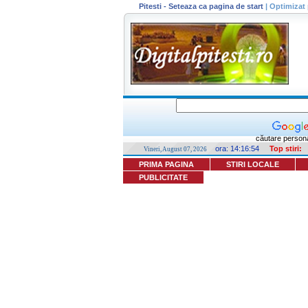
Pitesti - Seteaza ca pagina de start
|
Optimizat 
căutare persona
ora:
14:16:54
Top stiri:
Vineri, August 07, 2026
PRIMA PAGINA
STIRI LOCALE
PUBLICITATE