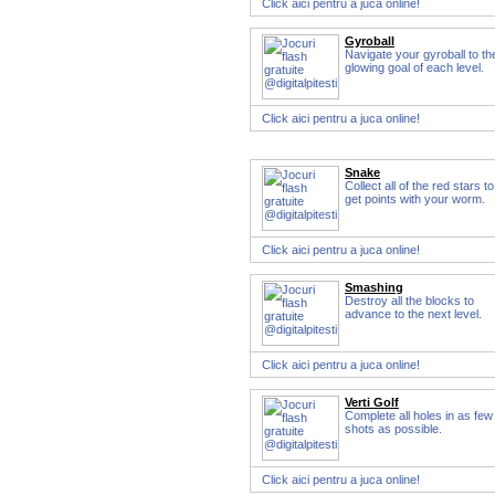
Click aici pentru a juca online!
Gyroball
Navigate your gyroball to th
glowing goal of each level.
Click aici pentru a juca online!
Snake
Collect all of the red stars to
get points with your worm.
Click aici pentru a juca online!
Smashing
Destroy all the blocks to
advance to the next level.
Click aici pentru a juca online!
Verti Golf
Complete all holes in as few
shots as possible.
Click aici pentru a juca online!