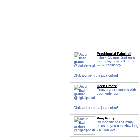
Presidential Paintball
Hillary, Obama, Giuliani &
more play paintball for the
USA Presidency!
Click aici pentru a juca online!
Deep Freeze
Freeze your enemies with
your water gun.
Click aici pentru a juca online!
Ping Pong
Bounce the ball as many
times as you can. How long
can you go?