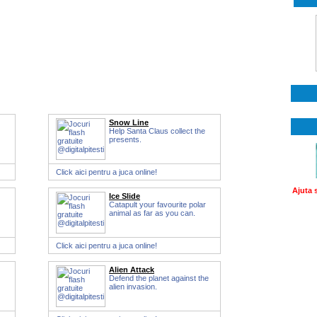
Snow Line
Help Santa Claus collect the
presents.
Click aici pentru a juca online!
Ajuta 
Ice Slide
Catapult your favourite polar
animal as far as you can.
Click aici pentru a juca online!
Alien Attack
Defend the planet against the
alien invasion.