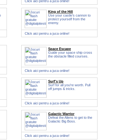
Click aici pentru a juca online!
King of the Hill
e
Use your castle's cannon to
protect yourself from the
enemy.
Click aici pentru a juca online!
Space Escape
Guide your space ship cross
the obstacle filled courses.
Click aici pentru a juca online!
Surf's Up
Surf for all you're worth. Pull
off jumps & tricks.
Click aici pentru a juca online!
Galactic Warrior
Defeat the Aliens to get to the
Galactic Big Boss.
Click aici pentru a juca online!