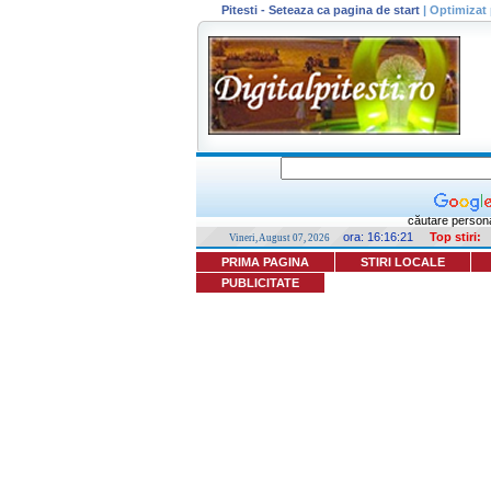
Pitesti - Seteaza ca pagina de start
|
Optimizat 
căutare persona
ora:
16:16:21
Top stiri:
Vineri, August 07, 2026
PRIMA PAGINA
STIRI LOCALE
PUBLICITATE