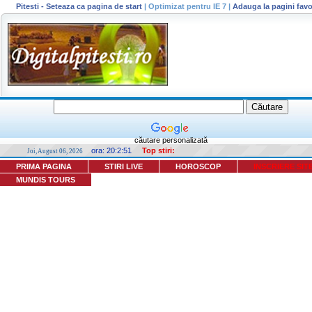
Pitesti - Seteaza ca pagina de start
|
Optimizat pentru IE 7
|
Adauga la pagini favo
căutare personalizată
ora:
20:2:51
Top stiri:
Joi, August 06, 2026
PRIMA PAGINA
STIRI LIVE
HOROSCOP
INSCRIERE SIT
MUNDIS TOURS