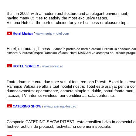
Built in 2003, with a modern architecture and an elegant environment;
having many utilities to satisfy the most exclusive tastes,
Victoria Hotel is the perfect choice for your business or pleasure trip.
Hotel Marian
/
www.marian-hotel.com
Hotel, restaurant, fitness -
Situat în partea de nord a orasului Pitesti, la soseaua c
dinspre Bucuresti înspre Râmnicu Vâlcea, Hotel MARIAN va asteapta sa-i treceti pragul
HOTEL SORELO
/
www.sorelo.ro
Toate drumurile care duc spre vestul tarii trec prin Pitesti. Exact la inters
Ramnicu Valcea se afla situat hotelul nostru. Totul este aranjat pentru con
dumneavoastra: apartamente, camere simple si duble, paturi foarte mari, m
jacuzzi, TV, internet wireless, aer conditionat, sala conferinte.
CATERING SHOW
/
www.cateringpitesti.ro
Compania CATERING SHOW PITESTI este consilierul dvs in domeniul or
festive, actiuni de protocol, festivitati si ceremonii speciale.