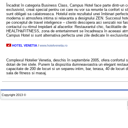
Încadrat în categoria Business Class, Campus Hotel face parte dintr-un 
exclusivist, creat special pentru cei care nu vor sa renunte la confort si st
sunt obligati sa calatoreasca. Hotelul este rezultatul unei îmbinari perfecte
moderna si atmosfera intima si relaxanta a designului ZEN. Succesul hot
pe conceptul de travel inteligence – clientii descopera aici senzatii noi far
contactul cu ritmul trepidant al afacerilor. Restaurantul chic, facilitatile de
HEALTH&FITNESS, zona de entertainment se încadreaza în aceeasi atm
Campus Hotel si sunt alternativa perfecta unei zile dedicate în exclusivita
HOTEL VENETIA
/
www.hotelvenetia.ro
Complexul Hotelier Venetia, deschis în septembrie 2005, ofera confortul si
dotari de trei stele. Punem la dispozitia dumneavoastra un elegant restau
capacitate de 200 de locuri si un separeu intim, bar, terasa, 40 de locuri 
sala de fitness si masaj.
Copyright 2013 ©