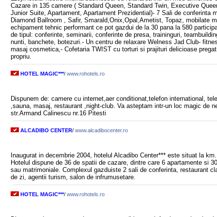
Cazare in 135 camere ( Standard Queen, Standard Twin, Executive Quee
Junior Suite, Apartament, Apartament Prezidential)- 7 Sali de conferinta m
Diamond Ballroom , Safir, Smarald,Onix,Opal,Ametist, Topaz, mobilate m
echipament tehnic performant ce pot gazdui de la 30 pana la 580 particip
de tipul: conferinte, seminarii, conferinte de presa, traininguri, teambuilding
nunti, banchete, botezuri.- Un centru de relaxare Welness Jad Club- fitne
masaj cosmetica,- Cofetaria TWIST cu torturi si prajituri delicioase pregati
propriu.
HOTEL MAGIC***
/
www.rohotels.ro
Dispunem de: camere cu internet,aer conditionat,telefon international, te
,sauna, masaj, restaurant ,night-club. Va asteptam intr-un loc magic de ne
str.Armand Calinescu nr.16 Pitesti
ALCADIBO CENTER
/
www.alcadibocenter.ro
Inaugurat in decembrie 2004, hotelul Alcadibo Center*** este situat la km. 0
Hotelul dispune de 36 de spatii de cazare, dintre care 6 apartamente si 
sau matrimoniale. Complexul gazduiste 2 sali de conferinta, restaurant cl
de zi, agentii turism, salon de infrumusetare.
HOTEL MAGIC***
/
www.rohotels.ro