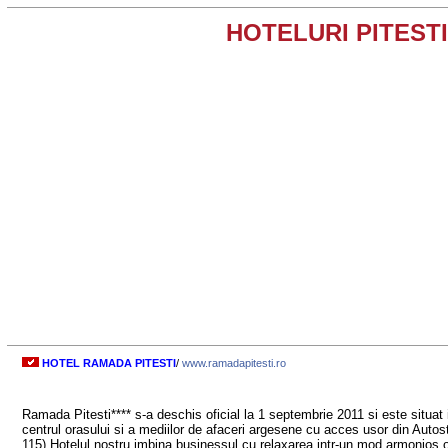
HOTELURI PITESTI
HOTEL RAMADA PITESTI
/
www.ramadapitesti.ro
Ramada Pitesti**** s-a deschis oficial la 1 septembrie 2011 si este situat 
centrul orasului si a mediilor de afaceri argesene cu acces usor din Auto
115).Hotelul nostru imbina businessul cu relaxarea intr-un mod armonios ofe