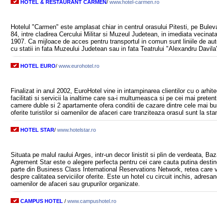
HOTEL & RESTAURANT CARMEN
/
www.hotel-carmen.ro
Hotelul "Carmen" este amplasat chiar in centrul orasului Pitesti, pe Buleva
84, intre cladirea Cercului Militar si Muzeul Judetean, in imediata vecinat
1907. Ca mijloace de acces pentru transportul in comun sunt liniile de au
cu statii in fata Muzeului Judetean sau in fata Teatrului "Alexandru Davila
HOTEL EURO
/
www.eurohotel.ro
Finalizat in anul 2002, EuroHotel vine in intampinarea clientilor cu o arhi
facilitati si servicii la inaltime care sa-i multumeasca si pe cei mai preten
camere duble si 2 apartamente ofera conditii de cazare dintre cele mai bun
oferite turistilor si oamenilor de afaceri care tranziteaza orasul sunt la s
HOTEL STAR
/
www.hotelstar.ro
Situata pe malul raului Arges, intr-un decor linistit si plin de verdeata, Baz
Agrement Star este o alegere perfecta pentru cei care cauta putina destind
parte din Business Class International Reservations Network, retea care v
despre calitatea serviciilor oferite. Este un hotel cu circuit inchis, adresa
oamenilor de afaceri sau grupurilor organizate.
CAMPUS HOTEL
/
www.campushotel.ro