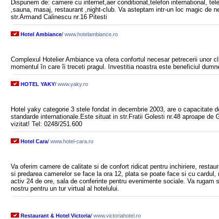
Dispunem de: camere cu internet,aer conditionat,telefon international, te
,sauna, masaj, restaurant ,night-club. Va asteptam intr-un loc magic de ne
str.Armand Calinescu nr.16 Pitesti
Hotel Ambiance
/
www.hotelambiance.ro
Complexul Hotelier Ambiance va ofera confortul necesar petrecerii unor cl
momentul în care îi treceti pragul. Investitia noastra este beneficiul dum
HOTEL YAKY
/
www.yaky.ro
Hotel yaky categorie 3 stele fondat in decembrie 2003, are o capacitate 
standarde internationale.Este situat in str.Fratii Golesti nr.48 aproape de
vizitat! Tel: 0248/251.600
Hotel Cara
/
www.hotel-cara.ro
Va oferim camere de calitate si de confort ridicat pentru inchiriere, resta
si predarea camerelor se face la ora 12, plata se poate face si cu cardul,
activ 24 de ore, sala de conferinte pentru evenimente sociale. Va rugam s
nostru pentru un tur virtual al hotelului.
Restaurant & Hotel Victoria
/
www.victoriahotel.ro