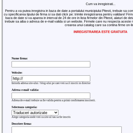
Cum va inregistrati...
Pentru a va putea inregistra in baza de date a portalului municipiului Pitesti, trebuie sa co
cu specificarea tipului de firma si sa dati click pe: trimite inregistrarea pentru validare! F
baza de date si va aparea in interval de 24 de ore in lista firmelor din Pitesti, alaturi de deta
trebuie sa aiba o adresa de e-mail valida si un website. Firmele care nu respecta aceste r
crearea unui catalog care sa contina firme on-li
INREGISTRAREA ESTE GRATUITA
Nume firma:
Website:
Introdu adresa site-ului / blog-ului pe care vrei sa il inscrii in director
Adresa e-mail valida:
Adresa de e-mail trebuie sa fie valida pentru a primi confirmarea inscrierii.
Selecteaza categoria:
Alege categoria unde vrei ca site-ul tau sa fie inscris
Descriere firma: