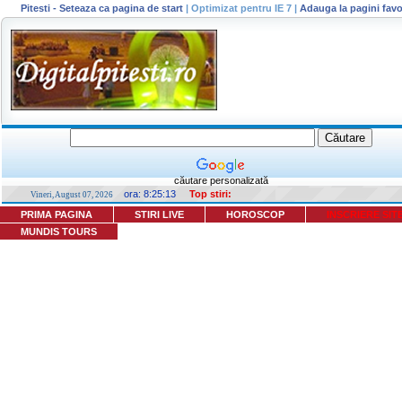
Pitesti - Seteaza ca pagina de start
|
Optimizat pentru IE 7
|
Adauga la pagini favo
căutare personalizată
ora:
8:25:13
Top stiri:
Vineri, August 07, 2026
PRIMA PAGINA
STIRI LIVE
HOROSCOP
INSCRIERE SIT
MUNDIS TOURS