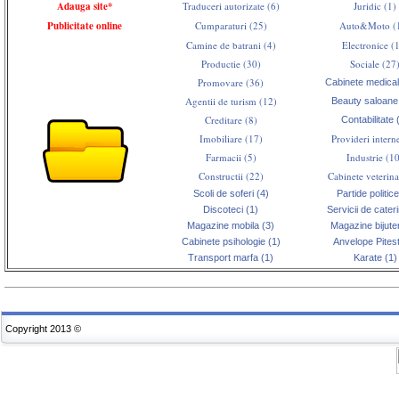
Adauga site*
Traduceri autorizate (6)
Juridic (1)
Publicitate online
Cumparaturi (25)
Auto&Moto (
Camine de batrani (4)
Electronice (
Productie (30)
Sociale (27
Promovare (36)
Cabinete medical
Agentii de turism (12)
Beauty saloane
Creditare (8)
Contabilitate 
Imobiliare (17)
Provideri interne
Farmacii (5)
Industrie (1
Constructii (22)
Cabinete veterina
Scoli de soferi (4)
Partide politice
Discoteci (1)
Servicii de cater
Magazine mobila (3)
Magazine bijuter
Cabinete psihologie (1)
Anvelope Pitest
Transport marfa (1)
Karate (1)
Copyright 2013 ©