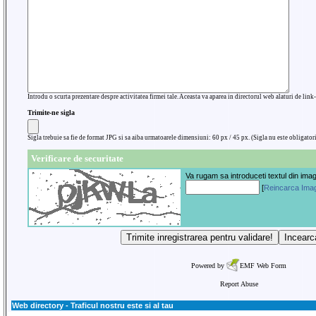
Introdu o scurta prezentare despre activitatea firmei tale. Aceasta va aparea in directorul web alaturi de link-u
Trimite-ne sigla
Sigla trebuie sa fie de format JPG si sa aiba urmatoarele dimensiuni: 60 px / 45 px. (Sigla nu este obligatori
Verificare de securitate
Va rugam sa introduceti textul din ima
[
Reincarca Ima
Powered by
EMF
Web Form
Report Abuse
Web directory - Traficul nostru este si al tau