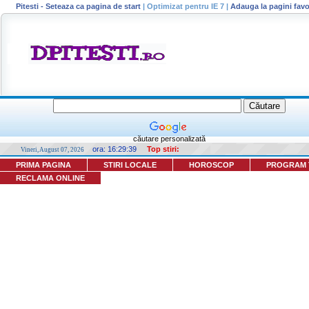
Pitesti - Seteaza ca pagina de start
|
Optimizat pentru IE 7
|
Adauga la pagini favo
căutare personalizată
ora:
16:29:39
Top stiri:
Vineri, August 07, 2026
PRIMA PAGINA
STIRI LOCALE
HOROSCOP
PROGRAM 
RECLAMA ONLINE