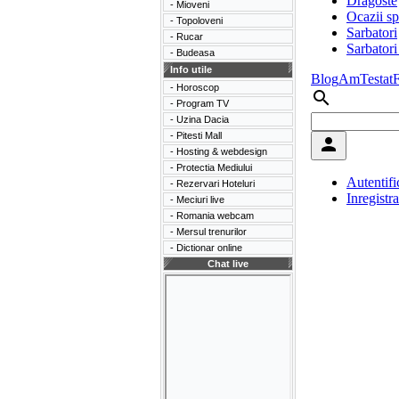
- Mioveni
- Topoloveni
- Rucar
- Budeasa
Info utile
- Horoscop
- Program TV
- Uzina Dacia
- Pitesti Mall
- Hosting & webdesign
- Protectia Mediului
- Rezervari Hoteluri
- Meciuri live
- Romania webcam
- Mersul trenurilor
- Dictionar online
Chat live