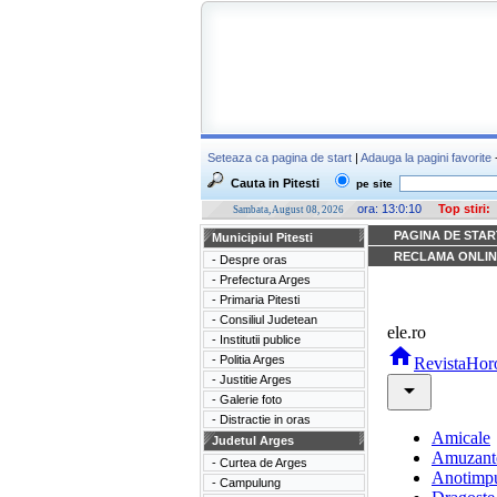
Seteaza ca pagina de start
|
Adauga la pagini favorite
-
Cauta in Pitesti
pe site
ora:
13:0:10
Top stiri:
Sambata, August 08, 2026
PAGINA DE STAR
Municipiul Pitesti
RECLAMA ONLIN
- Despre oras
- Prefectura Arges
- Primaria Pitesti
- Consiliul Judetean
- Institutii publice
- Politia Arges
- Justitie Arges
- Galerie foto
- Distractie in oras
Judetul Arges
- Curtea de Arges
- Campulung