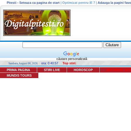
Pitesti - Seteaza ca pagina de start
|
Optimizat pentru IE 7
|
Adauga la pagini favo
căutare personalizată
ora:
0:40:57
Top stiri:
Sambata, August 08, 2026
PRIMA PAGINA
STIRI LIVE
HOROSCOP
INSCRIERE SIT
MUNDIS TOURS