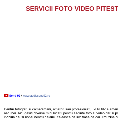
SERVICII FOTO VIDEO PITEST
Send 92
/
www.studiosend92.ro
Pentru fotografi si cameramani, amatori sau profesionisti, SEND92 a amena
aer liber. Aici gasiti diverse mini locatii pentru sedinte foto si video dar si po
inchiria cai si ponei pentru calarie, caleasca de lux trasa de cai, limuzine 